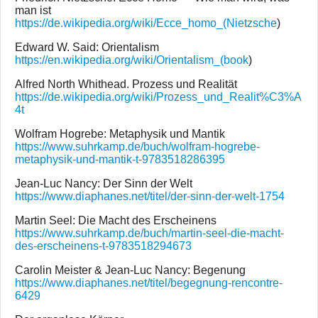
man ist
https://de.wikipedia.org/wiki/Ecce_homo_(Nietzsche
)
Edward W. Said: Orientalism
https://en.wikipedia.org/wiki/Orientalism_(book
)
Alfred North Whithead. Prozess und Realität
https://de.wikipedia.org/wiki/Prozess_und_Realit%C3%A
4t
Wolfram Hogrebe: Metaphysik und Mantik
https://www.suhrkamp.de/buch/wolfram-hogrebe-
metaphysik-und-mantik-t-9783518286395
Jean-Luc Nancy: Der Sinn der Welt
https://www.diaphanes.net/titel/der-sinn-der-welt-1754
Martin Seel: Die Macht des Erscheinens
https://www.suhrkamp.de/buch/martin-seel-die-macht-
des-erscheinens-t-9783518294673
Carolin Meister & Jean-Luc Nancy: Begenung
https://www.diaphanes.net/titel/begegnung-rencontre-
6429