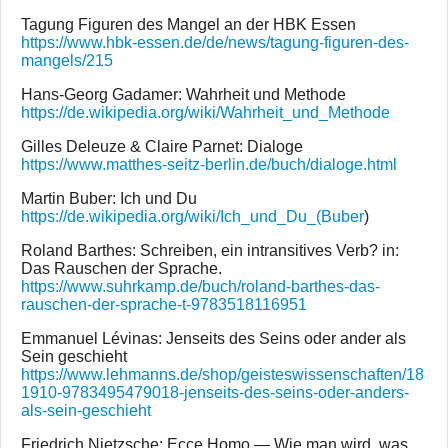
Tagung Figuren des Mangel an der HBK Essen
https://www.hbk-essen.de/de/news/tagung-figuren-des-
mangels/215
Hans-Georg Gadamer: Wahrheit und Methode
https://de.wikipedia.org/wiki/Wahrheit_und_Methode
Gilles Deleuze & Claire Parnet: Dialoge
https://www.matthes-seitz-berlin.de/buch/dialoge.html
Martin Buber: Ich und Du
https://de.wikipedia.org/wiki/Ich_und_Du_(Buber
)
Roland Barthes: Schreiben, ein intransitives Verb? in:
Das Rauschen der Sprache.
https://www.suhrkamp.de/buch/roland-barthes-das-
rauschen-der-sprache-t-9783518116951
Emmanuel Lévinas: Jenseits des Seins oder ander als
Sein geschieht
https://www.lehmanns.de/shop/geisteswissenschaften/18
1910-9783495479018-jenseits-des-seins-oder-anders-
als-sein-geschieht
Friedrich Nietzsche: Ecce Homo — Wie man wird, was